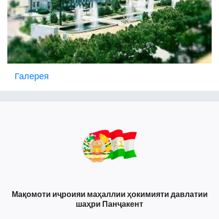
Галерея
Мақомоти иҷроияи маҳаллии ҳокимияти давлатии
шаҳри Панҷакент