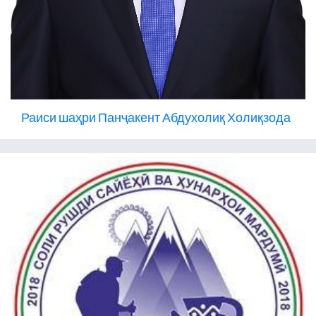
Раиси шаҳри Панҷакент Абдухолиқ Холиқзода