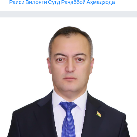
Раиси Вилояти Суғд Раҷаббой Аҳмадзода