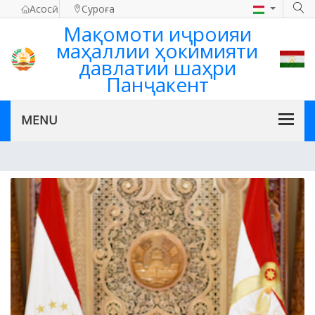
Асосӣ
Суроға
Мақомоти иҷроияи
маҳаллии ҳокимияти
давлатии шаҳри
Панҷакент