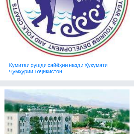
Кумитаи рушди сайёҳии назди Ҳукумати
Ҷумҳурии Тоҷикистон